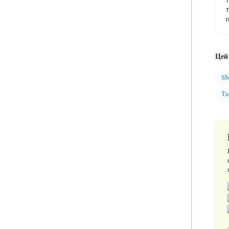
Цей 
SM
Та