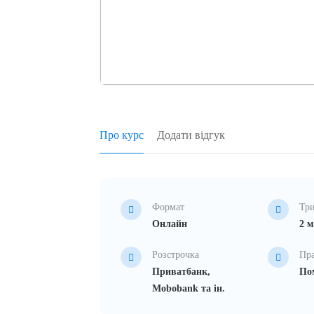
Про курс
Додати відгук
Формат
Три
Онлайн
2 м
Розстрочка
Пр
Приватбанк,
Пом
Mobobank та ін.