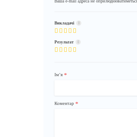
Ваша e-mail адреса не оприлюднюватиметьс
Викладачі
Результат
*
Імʼя
*
Коментар