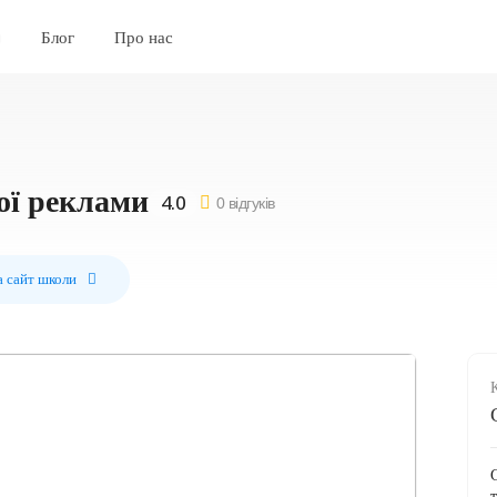
Блог
Про нас
ної реклами
0 відгуків
а сайт школи
G
т