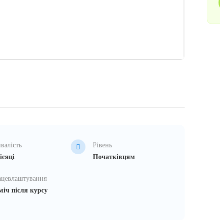
валість
Рівень
ісяці
Початківцям
ацевлаштування
іч після курсу