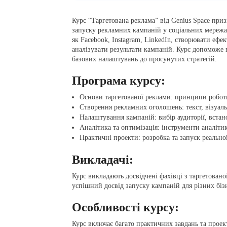
Курс “Таргетована реклама” від Genius Space при
запуску рекламних кампаній у соціальних мереж
як Facebook, Instagram, LinkedIn, створювати еф
аналізувати результати кампаній. Курс допоможе 
базових налаштувань до просунутих стратегій.
Програма курсу:
Основи таргетованої реклами: принципи роботи
Створення рекламних оголошень: текст, візуаль
Налаштування кампаній: вибір аудиторії, встан
Аналітика та оптимізація: інструменти аналіти
Практичні проекти: розробка та запуск реально
Викладачі:
Курс викладають досвідчені фахівці з таргетовано
успішний досвід запуску кампаній для різних бізн
Особливості курсу:
Курс включає багато практичних завдань та проек