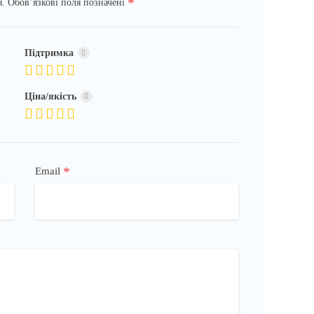
*
я.
Обов’язкові поля позначені
Підтримка
Ціна/якість
*
Email