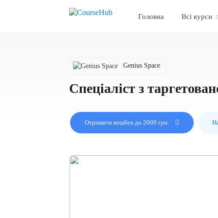
Головна
Всі курси
Genius Space
Спеціаліст з таргетова
Отримати кешбек до 2000 грн.
Н