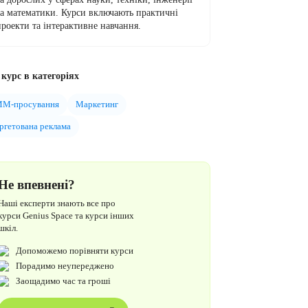
та математики. Курси включають практичні
проекти та інтерактивне навчання.
курс в категоріях
M-просування
Маркетинг
ргетована реклама
Не впевнені?
Наші експерти знають все про
курси Genius Space та курси інших
шкіл.
Допоможемо порівняти курси
Порадимо неупереджено
Заощадимо час та гроші