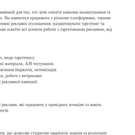
значений для тих, хто хоче освоїти навички налаштування та
ах. Ви навчитеся працювати з різними платформами, такими
ективні рекламні оголошення, налаштовувати таргетинг та
вам освоїти всі аспекти роботи з таргетованою рекламою, від
, види таргетингу.
ні матеріали, A/B тестування.
овлення бюджетів, оптимізація.
ки, робота з метриками.
ї рекламної кампанії.
ї реклами, які працюють у провідних агенціях та мають
есів.
тів, що дозволяє студентам закріпити знання та розпочати