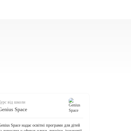
Курс від школи
Genius Space
enius Space надає освітні програми для дітей
а дорослих у сферах науки, техніки, інженерії