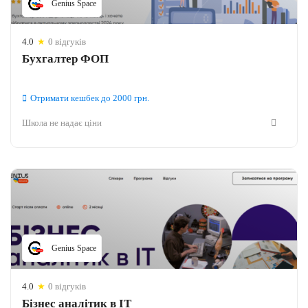
Genius Space
4.0
★
0 відгуків
Бухгалтер ФОП
Отримати кешбек
до 2000
грн.
Школа не надає ціни
Genius Space
4.0
★
0 відгуків
Бізнес аналітик в IT