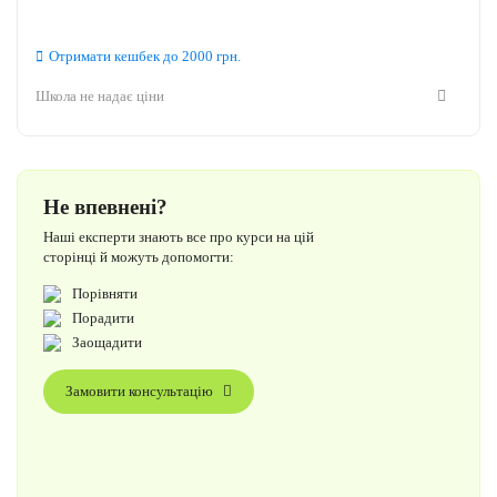
Отримати кешбек
до 2000
грн.
Школа не надає ціни
Не впевнені?
Наші експерти знають все про курси на цій
сторінці й можуть допомогти:
Порівняти
Порадити
Заощадити
Замовити консультацію