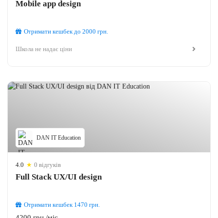
Mobile app design
Отримати кешбек
до 2000
грн.
Школа не надає ціни
DAN IT Education
4.0
★
0 відгуків
Full Stack UX/UI design
Отримати кешбек
1470
грн.
4200 грн./міс.