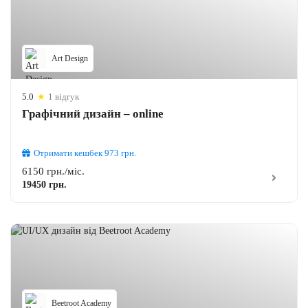
Art Design
5.0
★
1 відгук
Графічний дизайн – online
Отримати кешбек
973
грн.
6150 грн./міс.
19450 грн.
Beetroot Academy