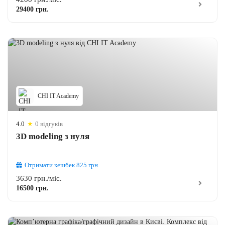
29400 грн.
CHI IT Academy
4.0
★
0 відгуків
3D modeling з нуля
Отримати кешбек
825
грн.
3630 грн./міс.
16500 грн.