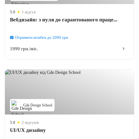
5.0
★
1 відгук
Вебдизайн: з нуля до гарантованого праце...
Отримати кешбек
до 2000
грн.
1999 грн./міс.
Gde.Design School
5.0
★
2 відгуків
UI/UX дизайну