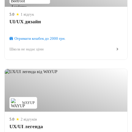
5.0
★
1 відгук
UI/UX дизайн
Отримати кешбек
до 2000
грн.
Школа не надає ціни
WAYUP
5.0
★
2 відгуків
UX/UI легенда