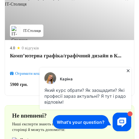
IT-Столиця
4.0
★
0 відгуків
Комп’ютерна графіка/графічний дизайн в К...
Отримати кешбек
295
грн.
5900 грн.
Не впевнені?
Наші експерти знають все про курси на цій
сторінці й можуть допомогти: