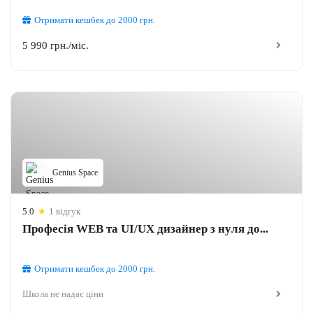
Отримати кешбек
до 2000
грн.
5 990 грн./міс.
Genius Space
5.0
★
1 відгук
Професія WEB та UI/UX дизайнер з нуля до...
Отримати кешбек
до 2000
грн.
Школа не надає ціни