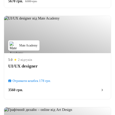
5670 грн.
6300 грн.
Mate Academy
5.0
★
2 відгуків
UI/UX designer
Отримати кешбек
178
грн.
3560 грн.