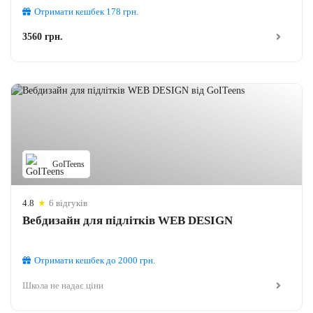
Отримати кешбек
178
грн.
3560 грн.
GoITeens
4.8
★
6 відгуків
Вебдизайн для підлітків WEB DESIGN
Отримати кешбек
до 2000
грн.
Школа не надає ціни