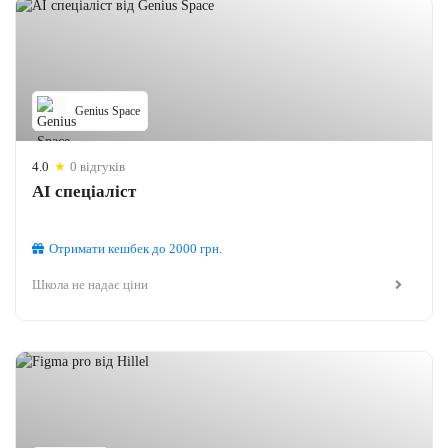
Genius Space
4.0
★
0 відгуків
AІ спеціаліст
Отримати кешбек
до 2000
грн.
Школа не надає ціни