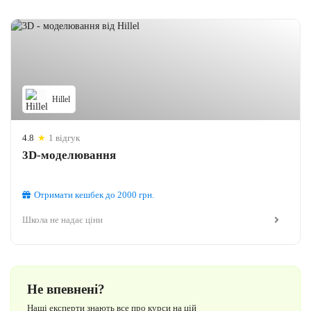
Hillel
4.8
★
1 відгук
3D-моделювання
Отримати кешбек
до 2000
грн.
Школа не надає ціни
Не впевнені?
Наші експерти знають все про курси на цій