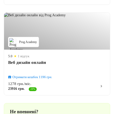
Prog Academy
5.0
★
1 відгук
Веб дизайн онлайн
Отримати кешбек
1196
грн.
1278 грн./міс.
23916 грн.
-20%
Не впевнені?