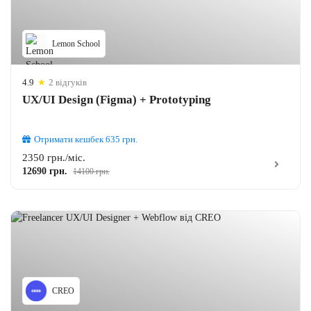
Lemon School
4.9
★
2 відгуків
UX/UI Design (Figma) + Prototyping
Отримати кешбек
635
грн.
2350 грн./міс.
12690 грн.
14100 грн.
CREO