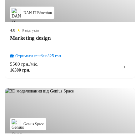
DAN IT Education
4.0
★
0 відгуків
Marketing design
Отримати кешбек
825
грн.
5500 грн./міс.
16500 грн.
Genius Space