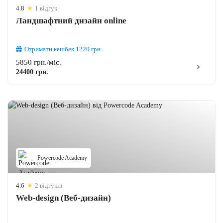
4.8
★
1 відгук
Ландшафтний дизайн online
Отримати кешбек
1220
грн.
5850 грн./міс.
24400 грн.
Powercode Academy
4.6
★
2 відгуків
Web-design (Веб-дизайн)