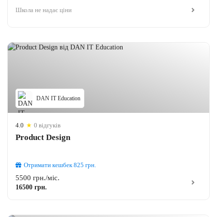
Школа не надає ціни
DAN IT Education
4.0
★
0 відгуків
Product Design
Отримати кешбек
825
грн.
5500 грн./міс.
16500 грн.