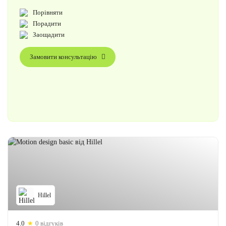
Порівняти
Порадити
Заощадити
Замовити консультацію
Hillel
4.0
★
0 відгуків