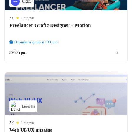
CREO
5.0
★
1 відгук
Freelancer Grafic Designer + Motion
Отримати кешбек
198
грн.
3960 грн.
Level Up
5.0
★
1 відгук
Web UI/UX дизайн