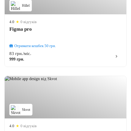
Hillel
4.0
★
0 відгуків
Figma pro
Отримати кешбек
50
грн.
83 грн./міс.
999 грн.
Skvot
4.0
★
0 відгуків