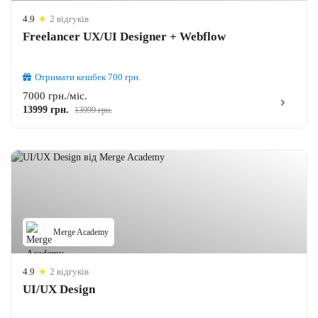
4.9
★
2 відгуків
Freelancer UX/UI Designer + Webflow
Отримати кешбек
700
грн.
7000 грн./міс.
13999 грн.
13999 грн.
Merge Academy
4.9
★
2 відгуків
UI/UX Design