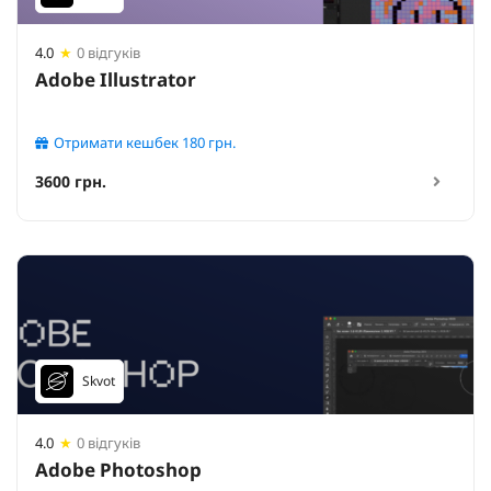
4.0
★
0 відгуків
Adobe Illustrator
Отримати кешбек
180
грн.
3600 грн.
Skvot
4.0
★
0 відгуків
Adobe Photoshop