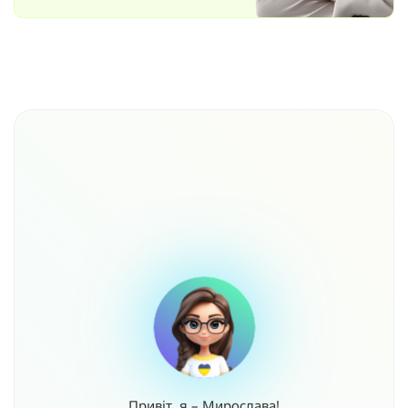
Привіт, я – Мирослава!