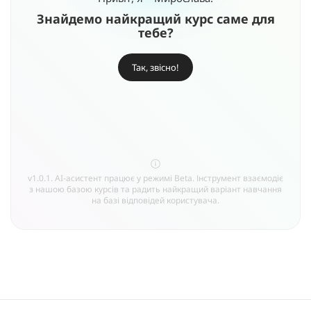
Знайдемо найкращий курс саме для
тебе?
Так, звісно!
v1.0.1. AI-асистент працює у режимі Beta. Інструмент взаємодіє
з нашою базою курсів та радить найкращий варіант навчання
на базі відповідей користувача.