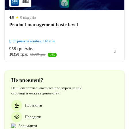
Hillel
4.0
★
0 відгуків
Product management basic level
Отримати кешбек
518
грн.
958 грн./міс.
10350 грн.
11500 грн.
-10%
Не впевнені?
Наші експерти знають все про курси на цій
сторінці й можуть допомогти:
Порівняти
Порадити
Заощадити