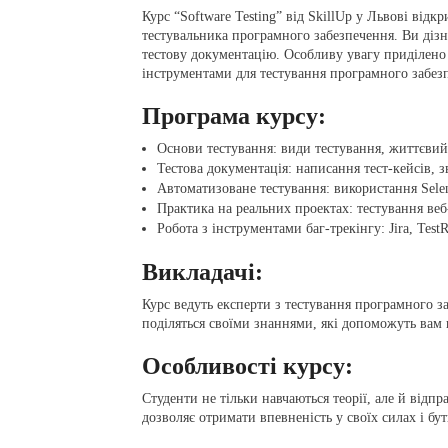
Курс “Software Testing” від SkillUp у Львові відк
тестувальника програмного забезпечення. Ви дізна
тестову документацію. Особливу увагу приділено 
інструментами для тестування програмного забез
Програма курсу:
Основи тестування: види тестування, життєвий
Тестова документація: написання тест-кейсів, з
Автоматизоване тестування: використання Selen
Практика на реальних проектах: тестування веб
Робота з інструментами баг-трекінгу: Jira, TestR
Викладачі:
Курс ведуть експерти з тестування програмного з
поділяться своїми знаннями, які допоможуть вам
Особливості курсу:
Студенти не тільки навчаються теорії, але й відп
дозволяє отримати впевненість у своїх силах і бут