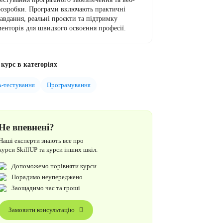
розробки. Програми включають практичні
завдання, реальні проєкти та підтримку
менторів для швидкого освоєння професії.
курс в категоріях
-тестування
Програмування
Не впевнені?
Наші експерти знають все про
курси SkillUP та курси інших шкіл.
Допоможемо порівняти курси
Порадимо неупереджено
Заощадимо час та гроші
Замовити консультацію