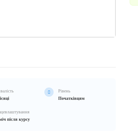
валість
Рівень
ісяці
Початківцям
ацевлаштування
іч після курсу