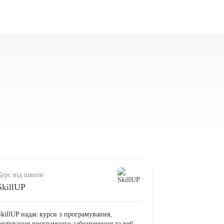
Курс від школи
SkillUP
SkillUP надає курси з програмування,
тестування програмного забезпечення та веб-