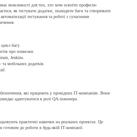
риває можливості для тих, хто хоче освоїти професію
єтеся, як тестувати додатки, знаходити баги та створювати
автоматизації тестування та роботі з сучасними
печення.
 цикл багу.
вітів про помилки.
ium, Jenkins.
- та мобільних додатків.
ail.
абезпечення, які працюють у провідних IT-компаніях. Вони
 швидко адаптуватися в ролі QA-інженера.
рацьовують практичні навички на реальних проектах. Це
и готовим до роботи в будь-якій IT-компанії.