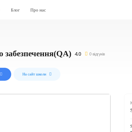
Блог
Про нас
о забезпечення(QA)
0 відгуків
На сайт школи