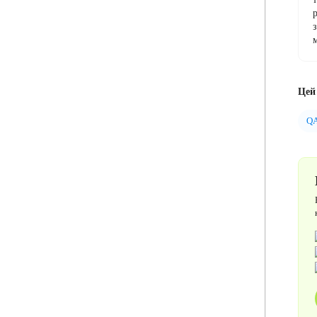
Цей 
QA