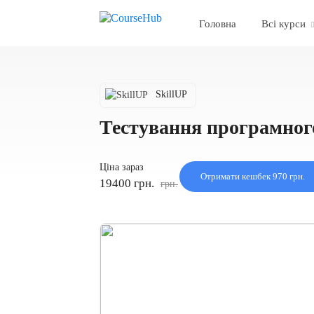
Головна
Всі курси
SkillUP
Тестування програмног
Ціна зараз
Отримати кешбек 970 грн.
19400 грн.
грн.