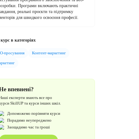
розробки. Програми включають практичні
завдання, реальні проєкти та підтримку
менторів для швидкого освоєння професії.
курс в категоріях
O-просування
Контент-маркетинг
ркетинг
Не впевнені?
Наші експерти знають все про
курси SkillUP та курси інших шкіл.
Допоможемо порівняти курси
Порадимо неупереджено
Заощадимо час та гроші