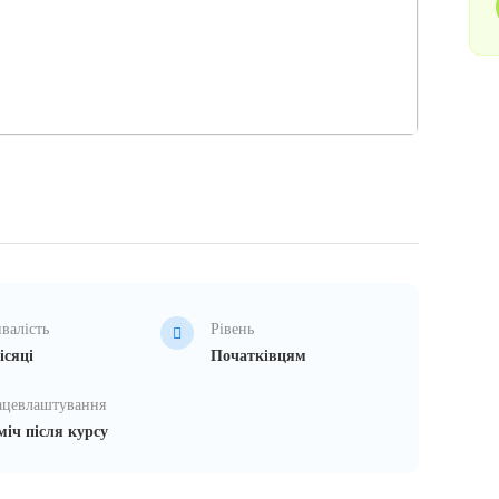
валість
Рівень
ісяці
Початківцям
ацевлаштування
іч після курсу