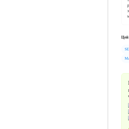
Цей 
SE
Ма