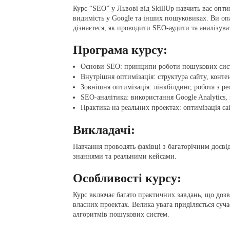
Курс “SEO” у Львові від SkillUp навчить вас опт
видимість у Google та інших пошуковиках. Ви опа
дізнаєтеся, як проводити SEO-аудити та аналізува
Програма курсу:
Основи SEO: принципи роботи пошукових сист
Внутрішня оптимізація: структура сайту, контен
Зовнішня оптимізація: лінкбілдинг, робота з р
SEO-аналітика: використання Google Analytics,
Практика на реальних проектах: оптимізація са
Викладачі:
Навчання проводять фахівці з багаторічним досві
знаннями та реальними кейсами.
Особливості курсу:
Курс включає багато практичних завдань, що дозв
власних проектах. Велика увага приділяється суч
алгоритмів пошукових систем.