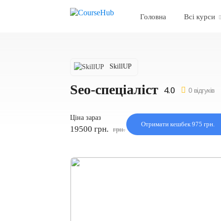
Головна
Всі курси
SkillUP
Seo-спеціаліст
0 відгуків
Ціна зараз
Отримати кешбек 975 грн.
19500 грн.
грн.