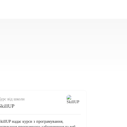
Курс від школи
SkillUP
SkillUP надає курси з програмування,
тестування програмного забезпечення та веб-