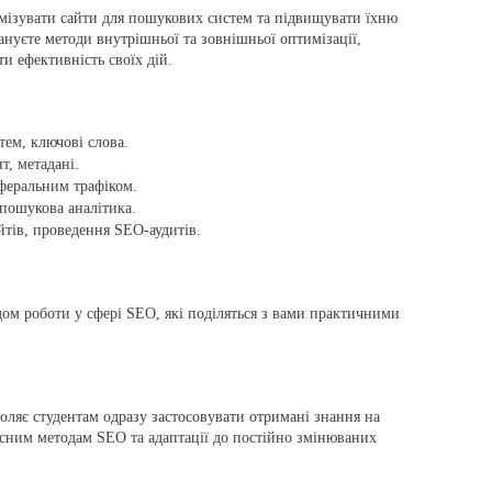
имізувати сайти для пошукових систем та підвищувати їхню
нуєте методи внутрішньої та зовнішньої оптимізації,
ти ефективність своїх дій.
ем, ключові слова.
т, метадані.
еферальним трафіком.
 пошукова аналітика.
йтів, проведення SEO-аудитів.
дом роботи у сфері SEO, які поділяться з вами практичними
оляє студентам одразу застосовувати отримані знання на
асним методам SEO та адаптації до постійно змінюваних