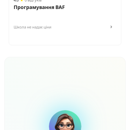
4.0
★
0 відгуків
Програмування BAF
Школа не надає ціни