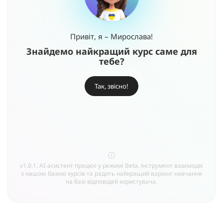
Привіт, я – Мирослава!
Знайдемо найкращий курс саме для
тебе?
Так, звісно!
v1.0.1. AI-асистент працює у режимі Beta. Інструмент взаємодіє
з нашою базою курсів та радить найкращий варіант навчання
на базі відповідей користувача.