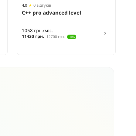
4.0
★
0 відгуків
4.0
С++ pro advanced level
C#
1058 грн./міс.
76
11430 грн.
82
12700 грн.
-10%