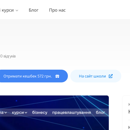
і курси
Блог
Про нас
0 відгуків
Отримати кешбек 572 грн.
На сайт школи