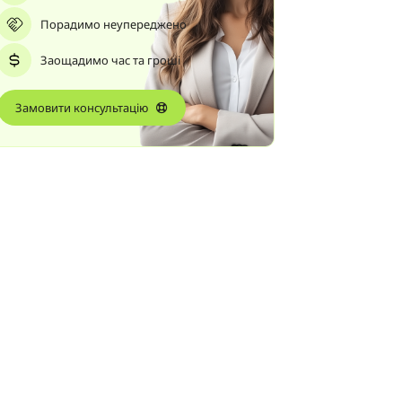
Порадимо неупереджено
Заощадимо час та гроші
Замовити консультацію