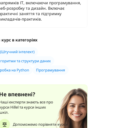
напрямків ІТ, включаючи програмування,
веб-розробку та дизайн. Включає
практичні заняття та підтримку
викладачів-практиків.
 курс в категоріях
 (Штучний інтелект)
горитми та структури даних
робка на Python
Програмування
Не впевнені?
Наші експерти знають все про
курси Hillel та курси інших
шкіл.
Допоможемо порівняти курси