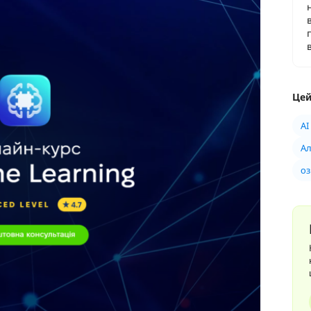
Цей
AI
Ал
оз