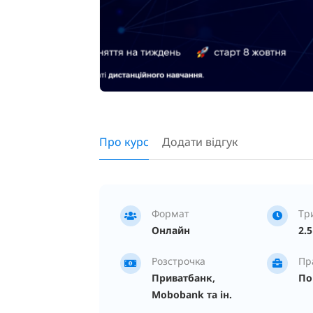
Про курс
Додати відгук
Формат
Тр
Онлайн
2.5
Розстрочка
Пр
Приватбанк,
По
Mobobank та ін.