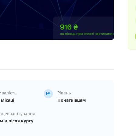
ивалість
Рівень
 місяці
Початківцям
ацевлаштування
міч після курсу