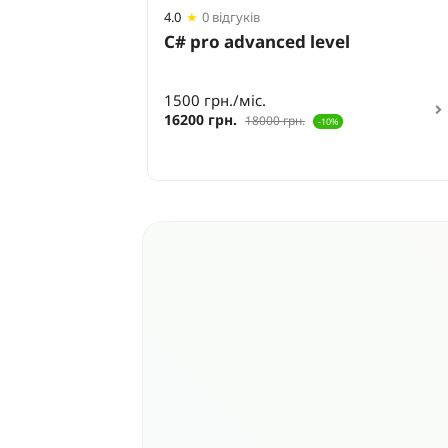
4.0
★
0 відгуків
l
C# pro advanced level
1500 грн./міс.
16200 грн.
18000 грн.
-10%