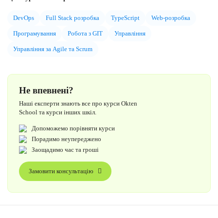
DevOps
Full Stack розробка
TypeScript
Web-розробка
Програмування
Робота з GIT
Управління
Управління за Agile та Scrum
Не впевнені?
Наші експерти знають все про курси Okten
School та курси інших шкіл.
Допоможемо порівняти курси
Порадимо неупереджено
Заощадимо час та гроші
Замовити консультацію