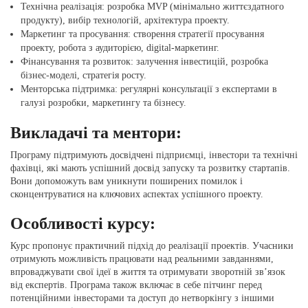
Технічна реалізація: розробка MVP (мінімально життєздатного
продукту), вибір технологій, архітектура проекту.
Маркетинг та просування: створення стратегії просування
проекту, робота з аудиторією, digital-маркетинг.
Фінансування та розвиток: залучення інвестицій, розробка
бізнес-моделі, стратегія росту.
Менторська підтримка: регулярні консультації з експертами в
галузі розробки, маркетингу та бізнесу.
Викладачі та ментори:
Програму підтримують досвідчені підприємці, інвестори та технічні
фахівці, які мають успішний досвід запуску та розвитку стартапів.
Вони допоможуть вам уникнути поширених помилок і
сконцентруватися на ключових аспектах успішного проекту.
Особливості курсу:
Курс пропонує практичний підхід до реалізації проектів. Учасники
отримують можливість працювати над реальними завданнями,
впроваджувати свої ідеї в життя та отримувати зворотній зв’язок
від експертів. Програма також включає в себе пітчинг перед
потенційними інвесторами та доступ до нетворкінгу з іншими