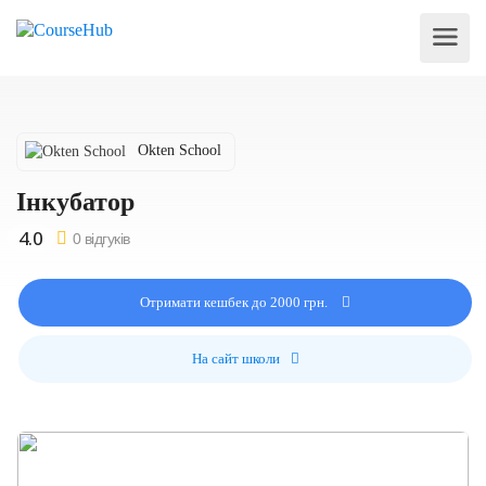
Okten School
Iнкубатор
0 відгуків
Отримати кешбек до 2000 грн.
На сайт школи