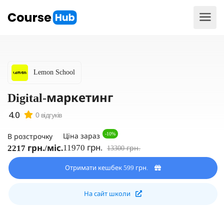
Lemon School
Digital-маркетинг
0 відгуків
-10%
Ціна зараз
В розстрочку
11970 грн.
2217 грн./міс.
13300 грн.
Отримати кешбек 599 грн.
На сайт школи