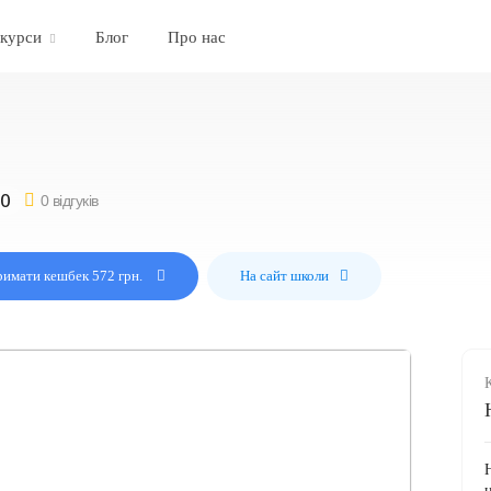
 курси
Блог
Про нас
0 відгуків
имати кешбек 572 грн.
На сайт школи
H