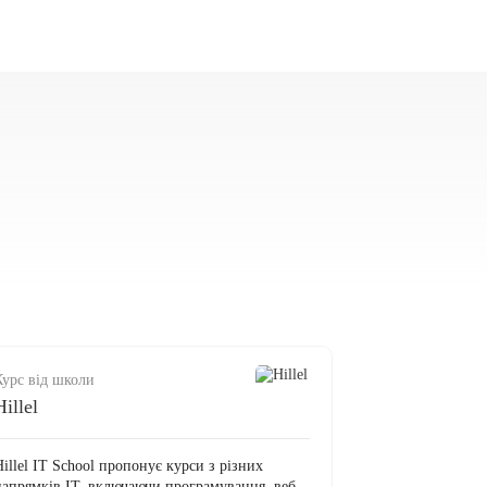
Курс від школи
Hillel
illel IT School пропонує курси з різних
напрямків ІТ, включаючи програмування, веб-