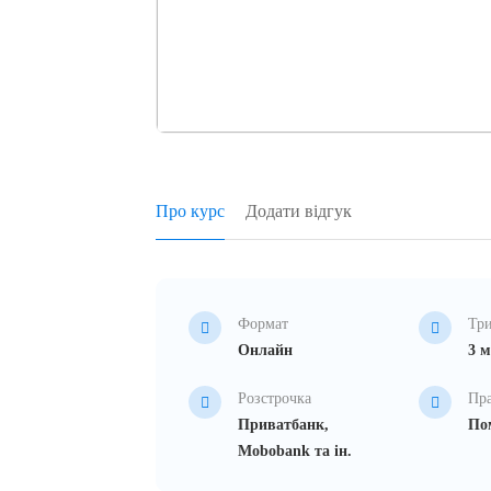
Про курс
Додати відгук
Формат
Три
Онлайн
3 м
Розстрочка
Пр
Приватбанк,
Пом
Mobobank та ін.