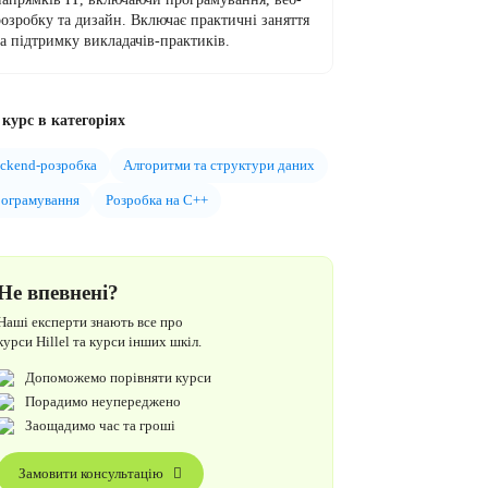
розробку та дизайн. Включає практичні заняття
та підтримку викладачів-практиків.
курс в категоріях
ckend-розробка
Алгоритми та структури даних
ограмування
Розробка на C++
Не впевнені?
Наші експерти знають все про
курси Hillel та курси інших шкіл.
Допоможемо порівняти курси
Порадимо неупереджено
Заощадимо час та гроші
Замовити консультацію