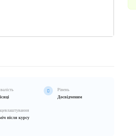
валість
Рівень
ісяці
Досвідченим
ацевлаштування
іч після курсу