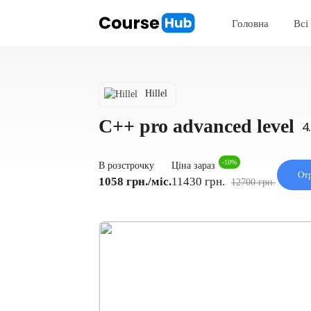
Головна
Всі
Hillel
С++ pro advanced level
-10%
Ціна зараз
В розстрочку
Отр
11430 грн.
1058 грн./міс.
12700 грн.