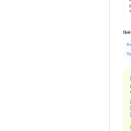
Цей 
Ba
Пр