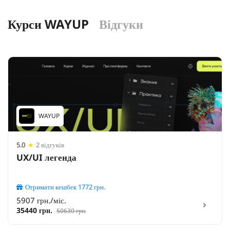
Курси WAYUP
Відгуки
WAYUP
5.0
★
2 відгуків
UX/UI легенда
Отримати кешбек
1772
грн.
5907 грн./міс.
35440 грн.
50630 грн.