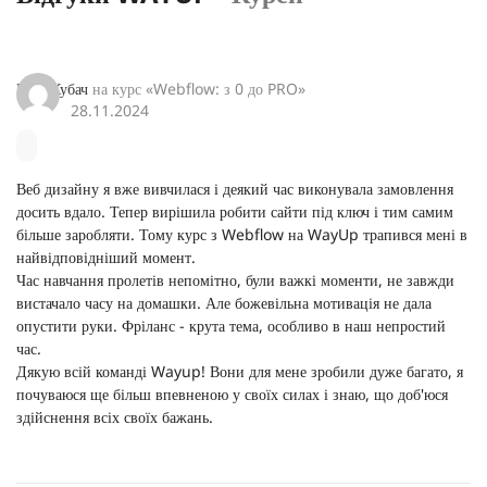
Рита Кубач
на курс «
Webflow: з 0 до PRO
»
28.11.2024
Веб дизайну я вже вивчилася і деякий час виконувала замовлення
досить вдало. Тепер вирішила робити сайти під ключ і тим самим
більше заробляти. Тому курс з Webflow на WayUp трапився мені в
найвідповідніший момент.
Час навчання пролетів непомітно, були важкі моменти, не завжди
вистачало часу на домашки. Але божевільна мотивація не дала
опустити руки. Фріланс - крута тема, особливо в наш непростий
час.
Дякую всій команді Wayup! Вони для мене зробили дуже багато, я
почуваюся ще більш впевненою у своїх силах і знаю, що доб'юся
здійснення всіх своїх бажань.