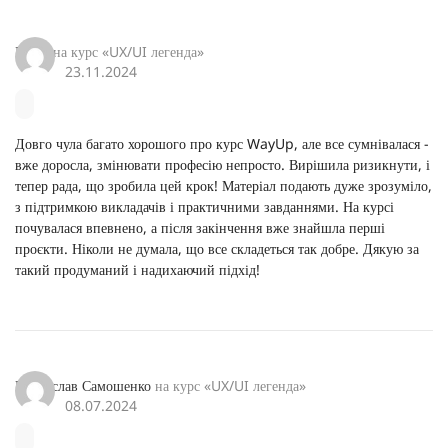
Ірина
на курс «
UX/UI легенда
»
23.11.2024
Довго чула багато хорошого про курс WayUp, але все сумнівалася -
вже доросла, змінювати професію непросто. Вирішила ризикнути, і
тепер рада, що зробила цей крок! Матеріал подають дуже зрозуміло,
з підтримкою викладачів і практичними завданнями. На курсі
почувалася впевнено, а після закінчення вже знайшла перші
проєкти. Ніколи не думала, що все складеться так добре. Дякую за
такий продуманий і надихаючий підхід!
Владислав Самошенко
на курс «
UX/UI легенда
»
08.07.2024